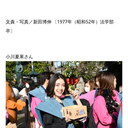
文責・写真／新田博伸 〔1977年（昭和52年）法学部
卒〕
小川夏果さん