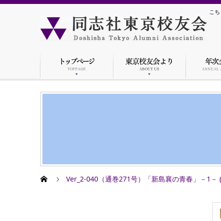
こち
Ver_2-040（通巻271号）「新島襄の青春」－1－ (1