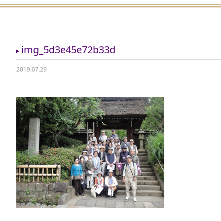
img_5d3e45e72b33d
2019.07.29