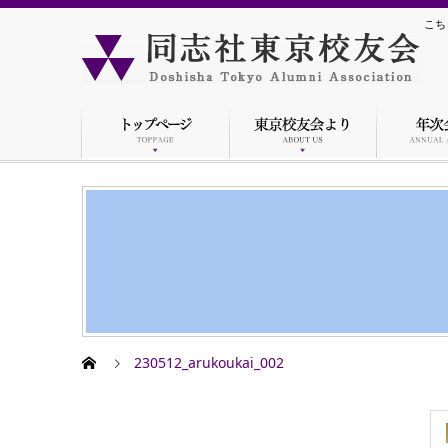
こち
230512_arukoukai_002