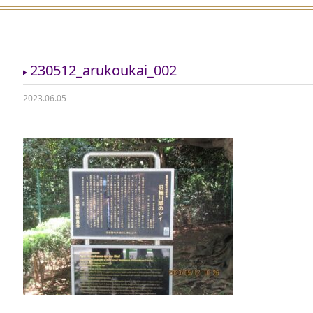
230512_arukoukai_002
2023.06.05