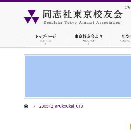
こち
230512_arukoukai_013