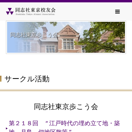
同志社東京歩こう会
サークル活動
同志社東京歩こう会
第２１８回 “ 江戸時代の埋め立て地・築
地、月島、佃地区散策 ”