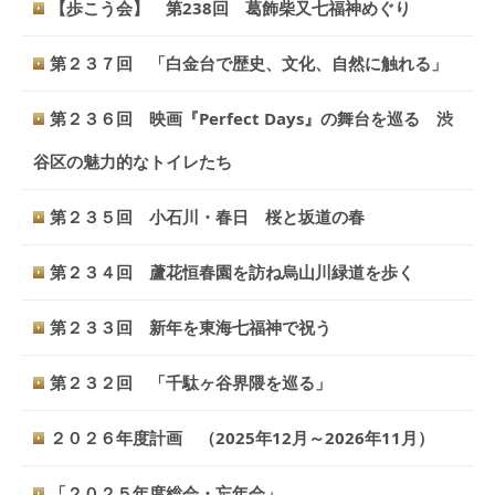
【歩こう会】 第238回 葛飾柴又七福神めぐり
第２３７回 「白金台で歴史、文化、自然に触れる」
第２３６回 映画『Perfect Days』の舞台を巡る 渋
谷区の魅力的なトイレたち
第２３５回 小石川・春日 桜と坂道の春
第２３４回 蘆花恒春園を訪ね烏山川緑道を歩く
第２３３回 新年を東海七福神で祝う
第２３２回 「千駄ヶ谷界隈を巡る」
２０２６年度計画 （2025年12月～2026年11月）
「２０２５年度総会・忘年会」