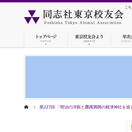
こち
第227回 「明治の洋館と躑躅満開の根津神社を巡る