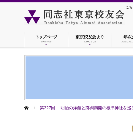
こち
第227回 「明治の洋館と躑躅満開の根津神社を巡る