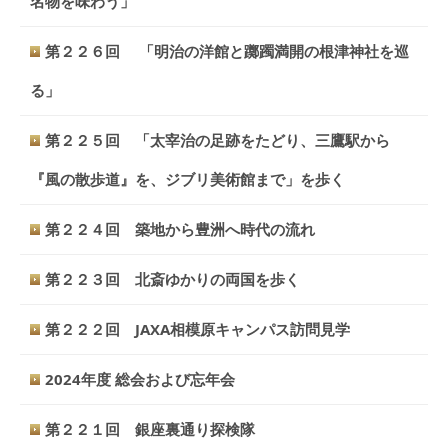
名物を味わう」
第２２６回 「明治の洋館と躑躅満開の根津神社を巡
る」
第２２５回 「太宰治の足跡をたどり、三鷹駅から
『風の散歩道』を、ジブリ美術館まで」を歩く
第２２４回 築地から豊洲へ時代の流れ
第２２３回 北斎ゆかりの両国を歩く
第２２２回 JAXA相模原キャンパス訪問見学
2024年度 総会および忘年会
第２２１回 銀座裏通り探検隊