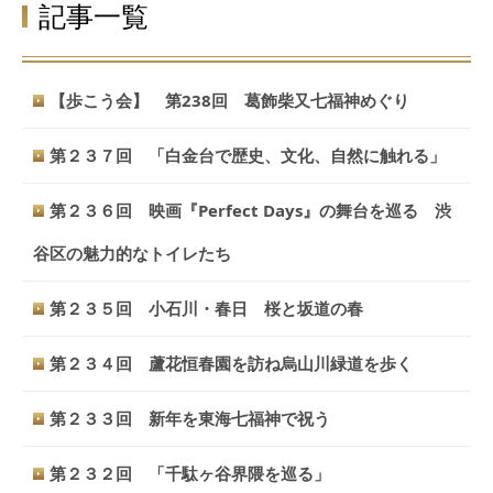
記事一覧
【歩こう会】 第238回 葛飾柴又七福神めぐり
第２３７回 「白金台で歴史、文化、自然に触れる」
第２３６回 映画『Perfect Days』の舞台を巡る 渋
谷区の魅力的なトイレたち
第２３５回 小石川・春日 桜と坂道の春
第２３４回 蘆花恒春園を訪ね烏山川緑道を歩く
第２３３回 新年を東海七福神で祝う
第２３２回 「千駄ヶ谷界隈を巡る」