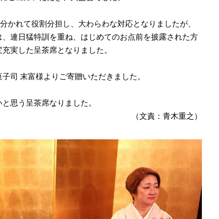
に分かれて役割分担し、大わらわな対応となりましたが、
は、連日猛特訓を重ね、はじめてのお点前を披露された方
変充実した呈茶席となりました。
子司 末富様よりご寄贈いただきました。
いと思う呈茶席なりました。
（文責：青木重之）