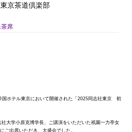
社東京茶道倶楽部
呈茶席
帝国ホテル東京において開催された「2025同志社東京 初
志社大学小原克博学長、ご講演をいただいた祇園一力亭女
様にご出席いただき、大盛会でした。