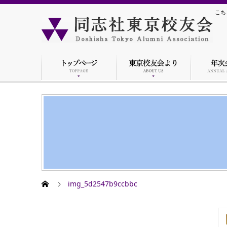
こち
img_5d2547b9ccbbc