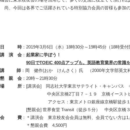
尚、今回は各界でご活躍されている特別協力会員の皆様も参加の
日 時
：2019年3月6日（水）18時30分～19時45分（18時受
講 演 会
：
起業家に学ぼう！
90日でTOEIC 400点アップも。英語教育業界の常
講 師
：岡 健作(おか けんさく）氏 （2000年文学部英
懇 親 会
：20時～21時30分
場 所
：[講演会] 同志社大学東京サテライト・キャンパス 
中央区京橋2丁目７－１９ 京橋イーストビ
アクセス：東京メトロ銀座線京橋駅徒歩１分、都
[懇親会] 世界食堂 Transit（徒歩５分） 中央区京橋３
会 費
：＊講演会 東京校友会会員は無料、会員でない方は1,
＊懇親会費 4,500円