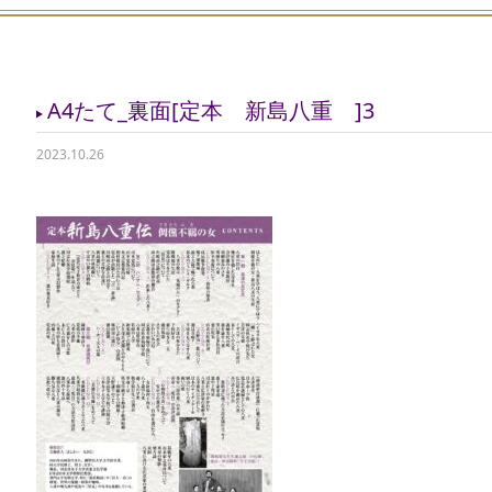
A4たて_裏面[定本 新島八重 ]3
2023.10.26