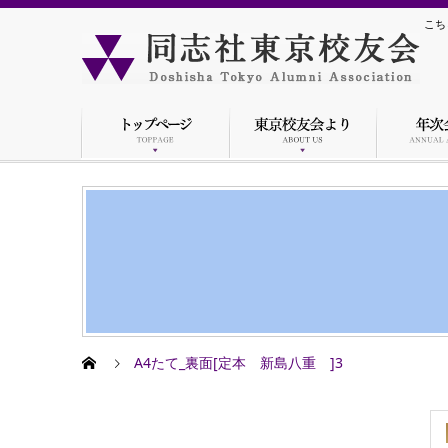
こち
A4たて_裏面[定本 新島八重 ]3