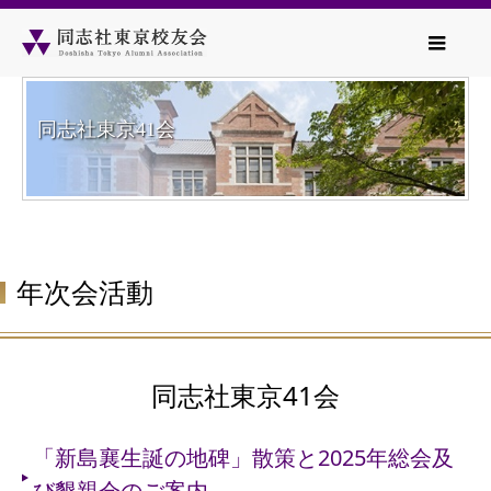
同志社東京41会
年次会活動
同志社東京41会
「新島襄生誕の地碑」散策と2025年総会及
び懇親会のご案内