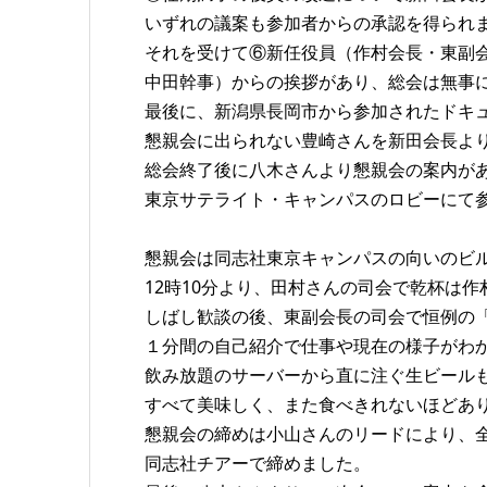
いずれの議案も参加者からの承認を得られ
それを受けて⑥新任役員（作村会長・東副
中田幹事）からの挨拶があり、総会は無事
最後に、新潟県長岡市から参加されたドキ
懇親会に出られない豊崎さんを新田会長よ
総会終了後に八木さんより懇親会の案内が
東京サテライト・キャンパスのロビーにて
懇親会は同志社東京キャンパスの向いのビ
12時10分より、田村さんの司会で乾杯は作
しばし歓談の後、東副会長の司会で恒例の
１分間の自己紹介で仕事や現在の様子がわ
飲み放題のサーバーから直に注ぐ生ビール
すべて美味しく、また食べきれないほどあ
懇親会の締めは小山さんのリードにより、
同志社チアーで締めました。