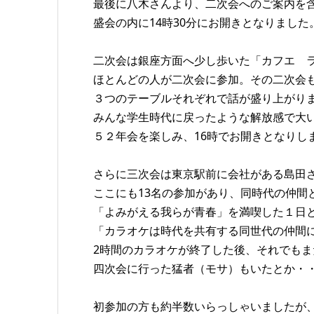
最後に八木さんより、二次会へのご案内を
盛会の内に14時30分にお開きとなりました
二次会は銀座方面へ少し歩いた「カフエ ラ
ほとんどの人が二次会に参加。その二次会
３つのテーブルそれぞれで話が盛り上がり
みんな学生時代に戻ったような解放感で大
５２年会を楽しみ、16時でお開きとなりし
さらに三次会は東京駅前に会社がある島田
ここにも13名の参加があり、同時代の仲間
「よみがえる我らが青春」を満喫した１日
「カラオケは時代を共有する同世代の仲間
2時間のカラオケが終了した後、それでもま
四次会に行った猛者（モサ）もいたとか・
初参加の方も約半数いらっしゃいましたが