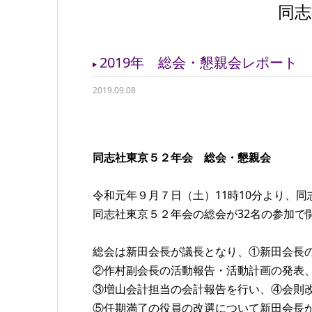
同志
2019年 総会・懇親会レポート
2019.09.08
同志社東京５２年会 総会・懇親会
令和元年９月７日（土）11時10分より、
同志社東京５２年会の総会が32名の参加で
総会は新田会長が議長となり、①新田会長
②作村副会長の活動報告・活動計画の発表、ALL
③増山会計担当の会計報告を行い、④会則
⑤任期満了の役員の改選について新田会長