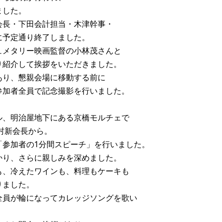
ました。
会長・下田会計担当・木津幹事・
に予定通り終了しました。
ュメタリー映画監督の小林茂さんと
り紹介して挨拶をいただきました。
あり、懇親会場に移動する前に
参加者全員で記念撮影を行いました。
ル、明治屋地下にある京橋モルチェで
村新会長から。
「参加者の1分間スピーチ」を行いました。
かり、さらに親しみを深めました。
も、冷えたワインも、料理もケーキも
りました。
全員が輪になってカレッジソングを歌い