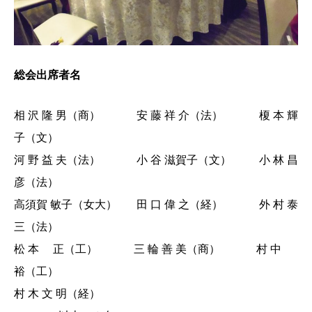
総会出席者名
相 沢 隆 男（商） 安 藤 祥 介（法） 榎 本 輝
子（文）
河 野 益 夫（法） 小 谷 滋賀子（文） 小 林 昌
彦（法）
高須賀 敏子（女大） 田 口 偉 之（経） 外 村 泰
三（法）
松 本 正（工） 三 輪 善 美（商） 村 中
裕（工）
村 木 文 明（経）