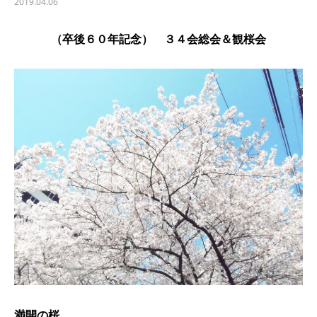
2019.04.06
（卒後６０年記念） ３４会総会＆観桜会
満開の桜