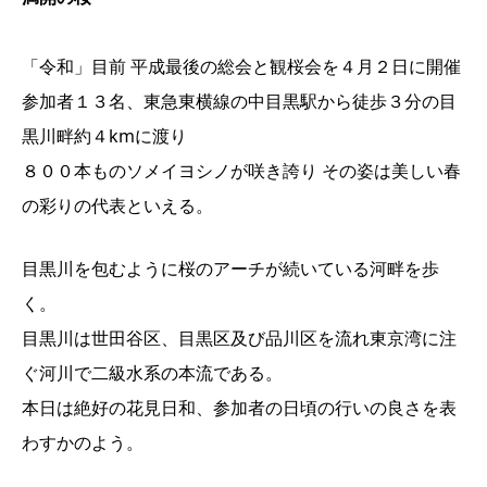
「令和」目前 平成最後の総会と観桜会を４月２日に開催
参加者１３名、東急東横線の中目黒駅から徒歩３分の目
黒川畔約４kmに渡り
８００本ものソメイヨシノが咲き誇り その姿は美しい春
の彩りの代表といえる。
目黒川を包むように桜のアーチが続いている河畔を歩
く。
目黒川は世田谷区、目黒区及び品川区を流れ東京湾に注
ぐ河川で二級水系の本流である。
本日は絶好の花見日和、参加者の日頃の行いの良さを表
わすかのよう。