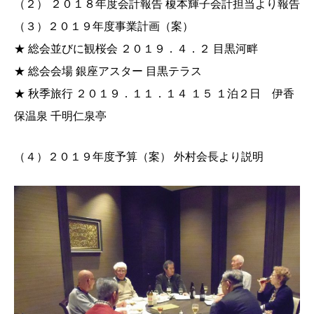
（２） ２０１８年度会計報告 榎本輝子会計担当より報告
（３）２０１９年度事業計画（案）
★ 総会並びに観桜会 ２０１９．４．２ 目黒河畔
★ 総会会場 銀座アスター 目黒テラス
★ 秋季旅行 ２０１９．１１．１４ １５ １泊２日 伊香
保温泉 千明仁泉亭
（４）２０１９年度予算（案） 外村会長より説明