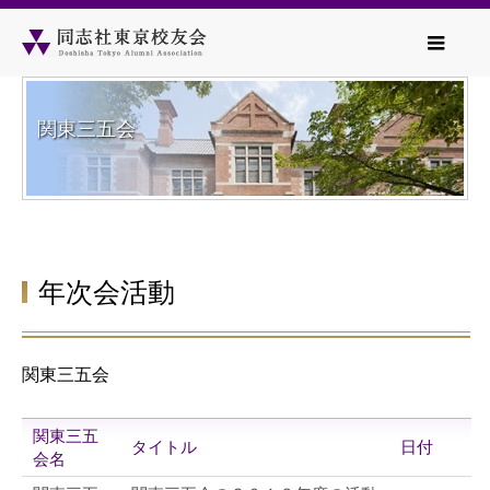
関東三五会
年次会活動
関東三五会
関東三五
タイトル
日付
会名