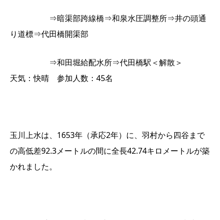
⇒暗渠部跨線橋⇒和泉水圧調整所⇒井の頭通
り道標⇒代田橋開渠部
⇒和田堀給配水所⇒代田橋駅＜解散＞
天気：快晴 参加人数：45名
玉川上水は、1653年（承応2年）に、羽村から四谷まで
の高低差92.3メートルの間に全長42.74キロメートルが築
かれました。