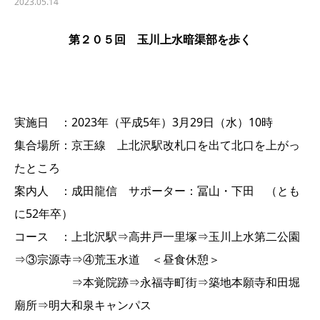
2023.05.14
第２０５回 玉川上水暗渠部を歩く
実施日 ：2023年（平成5年）3月29日（水）10時
集合場所：京王線 上北沢駅改札口を出て北口を上がっ
たところ
案内人 ：成田龍信 サポーター：冨山・下田 （とも
に52年卒）
コース ：上北沢駅⇒高井戸一里塚⇒玉川上水第二公園
⇒③宗源寺⇒④荒玉水道 ＜昼食休憩＞
⇒本覚院跡⇒永福寺町街⇒築地本願寺和田堀
廟所⇒明大和泉キャンパス