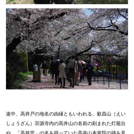
途中、高井戸の地名の由縁ともいわれる、叡昌山（えい
しょうざん）宗源寺内の高井山の名前の刻まれた灯籠台
や、「高井堂」の名を持っていた高井山本覚院の跡を見