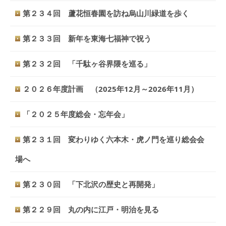
第２３４回 蘆花恒春園を訪ね烏山川緑道を歩く
第２３３回 新年を東海七福神で祝う
第２３２回 「千駄ヶ谷界隈を巡る」
２０２６年度計画 （2025年12月～2026年11月）
「２０２５年度総会・忘年会」
第２３１回 変わりゆく六本木・虎ノ門を巡り総会会
場へ
第２３０回 「下北沢の歴史と再開発」
第２２９回 丸の内に江戸・明治を見る